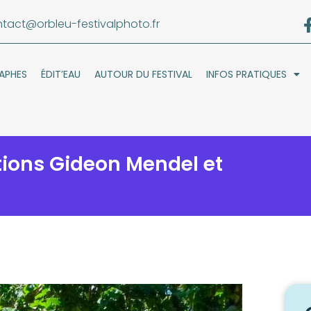
tact@orbleu-festivalphoto.fr
APHES
ÉDIT’EAU
AUTOUR DU FESTIVAL
INFOS PRATIQUES
ions Gideon Mendel et