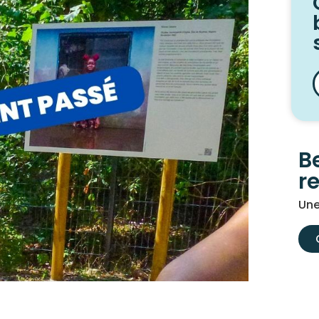
B
r
Une